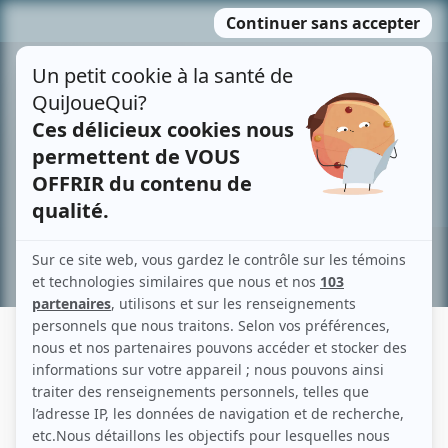
Passer
MENU
au
contenu
Recherche avancée »
MARIE-CLAUDE TRÉPANIER
Liens
Fiche de Marie-Claude Trépanier sur Showbizz.net