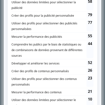
son petit écran. Celui qu’on surnomme parfois «l’encyclopédie de la
télévision» a d’abord oeuvré au magazine TV Hebdo de 1996 à 2001. Sa
spécialité: la télé québécoise. On peut l’entendre régulièrement commenter
l’actualité télévisuelle au 98,5.
En savoir plus »
SUR LE RÉSEAU BIZZ MÉDIA
PLAN DU SITE
Accueil
Liste des oeuvres
Liste des comédiens
Recherche avancée
À propos