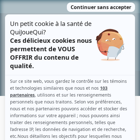
Passer
MENU
au
contenu
Recherche avancée »
MARIE-CLAUDE HÉNAULT
Liens
Fiche de Marie-Claude Hénault sur Showbizz.net