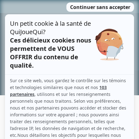
Passer
MENU
au
contenu
Recherche avancée »
MARIE-ANICK CHÉNIER
Liens
Fiche de Marie-Anick Chénier sur Showbizz.net