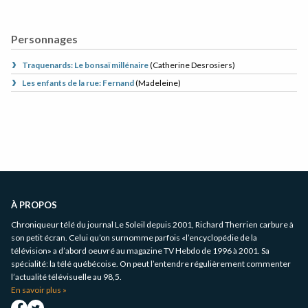
Personnages
Traquenards: Le bonsaï millénaire
(
Catherine Desrosiers
)
Les enfants de la rue: Fernand
(
Madeleine
)
Informations
complémentaires
À PROPOS
Chroniqueur télé du journal Le Soleil depuis 2001, Richard Therrien carbure à
son petit écran. Celui qu’on surnomme parfois «l’encyclopédie de la
télévision» a d’abord oeuvré au magazine TV Hebdo de 1996 à 2001. Sa
spécialité: la télé québécoise. On peut l’entendre régulièrement commenter
l’actualité télévisuelle au 98,5.
En savoir plus »