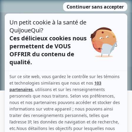
Passer
MENU
au
contenu
Recherche avancée »
MARIANE LALUMIÈRE
Liens
Fiche de Mariane Lalumière sur Showbizz.net