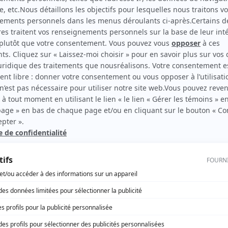
Le chant du berceau
Auteur
rd Therrien carbure à son petit écran. Celui qu’on surnomme parfois «l’encyclopédie 
1996 à 2001. Sa spécialité: la télé québécoise. On peut l’entendre régulièrement