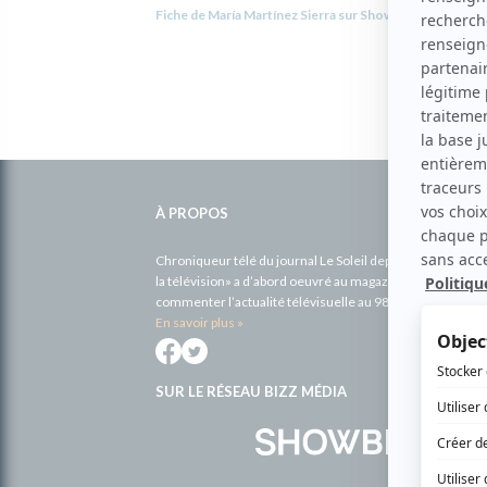
Fiche de María Martínez Sierra sur Showbizz.net
Informations
complémentaires
À PROPOS
Chroniqueur télé du journal Le Soleil depuis 2001, Richa
la télévision» a d’abord oeuvré au magazine TV Hebdo de 
commenter l’actualité télévisuelle au 98,5.
En savoir plus »
SUR LE RÉSEAU BIZZ MÉDIA