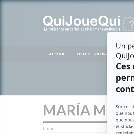
Passer
au
contenu
ACCUEIL
LISTE DES OEUVRES
LIS
MARÍA MART
Liens