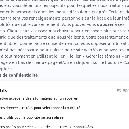
Les compagnons de Jéhu
(
Le vieux
)
rd Therrien carbure à son petit écran. Celui qu’on surnomme parfois «l’encyclopédie 
1996 à 2001. Sa spécialité: la télé québécoise. On peut l’entendre régulièrement