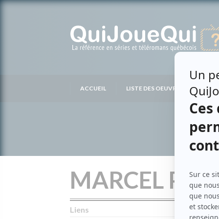
Passer
au
contenu
ACCUEIL
LISTE DES OEUVRES
LIS
MARCEL PÉR
Liens