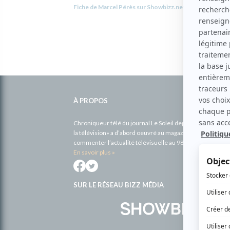
Fiche de Marcel Pérès sur Showbizz.net
Informations
complémentaires
À PROPOS
Chroniqueur télé du journal Le Soleil depuis 2001, Richa
la télévision» a d’abord oeuvré au magazine TV Hebdo de 
commenter l’actualité télévisuelle au 98,5.
En savoir plus »
SUR LE RÉSEAU BIZZ MÉDIA