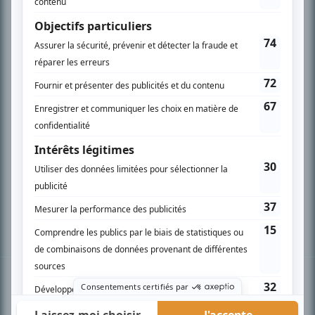
PLAN DU SITE
Accueil
Liste des oeuvres
Liste des comédiens
Recherche avancée
À propos
Nous contacter
Termes et conditions
Politique de confidentialité
Gestion du consentement