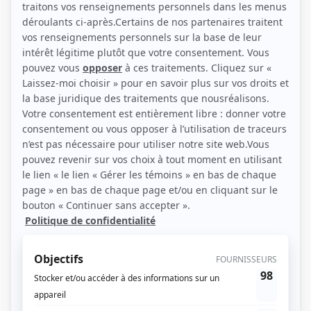
(Source: Radio-Canada)
Liens
Fiche de Marcel Joseph sur Showbizz.net
Personnages
Lakay Nou
(
Parnel Prospère
)
Passez au salon
(
Homme aux funérailles
2025
)
Blue Moon
(
Médecin
)
30 vies
(
Mathieu Paul
2014
)
Trauma
(
Joseph Amable
2014
)
Le gentleman
(
Mobutu Kalonji
2013
)