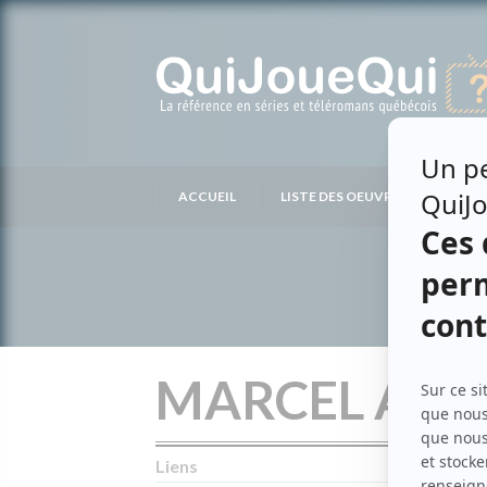
Passer
au
contenu
ACCUEIL
LISTE DES OEUVRES
LIS
MARCEL AC
Liens