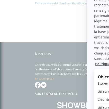
Fiche de Marcel Achard sur Showbizz.net
Informations
complémentaires
À PROPOS
Chroniqueur télé du journal Le Soleil depuis 2001, Richa
la télévision» a d’abord oeuvré au magazine TV Hebdo de 
commenter l’actualité télévisuelle au 98,5.
En savoir plus »
SUR LE RÉSEAU BIZZ MÉDIA