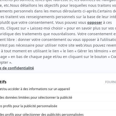
Jean de la Lune
Auteur
Malborough s'en va-t-en guerre
Auteur
rd Therrien carbure à son petit écran. Celui qu’on surnomme parfois «l’encyclopédie 
1996 à 2001. Sa spécialité: la télé québécoise. On peut l’entendre régulièrement