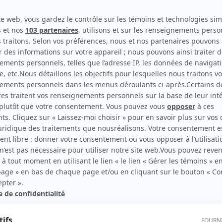
Haute surveillance
Réalisateur
Les aventures de la Courte échelle
Réalisateur
Sirènes (Sirens)
Réalisateur
rd Therrien carbure à son petit écran. Celui qu’on surnomme parfois «l’encyclopédie 
1996 à 2001. Sa spécialité: la télé québécoise. On peut l’entendre régulièrement