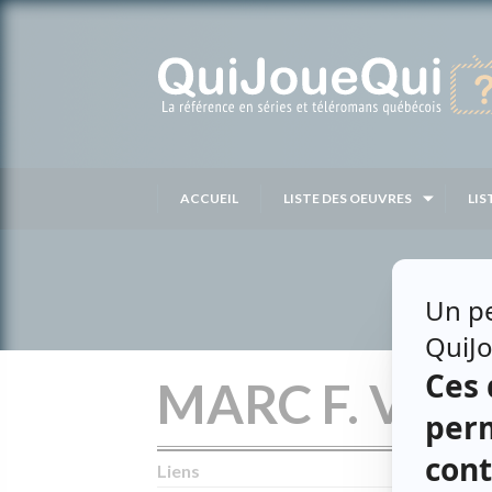
Passer
au
contenu
ACCUEIL
LISTE DES OEUVRES
LIS
MARC F. VOI
Liens