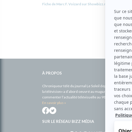
Fiche de Marc F. Voizard sur Showbizz.net
Informations
complémentaires
À PROPOS
Chroniqueur télé du journal Le Soleil depuis 2001, Richa
la télévision» a d’abord oeuvré au magazine TV Hebdo de 
commenter l’actualité télévisuelle au 98,5.
En savoir plus »
SUR LE RÉSEAU BIZZ MÉDIA