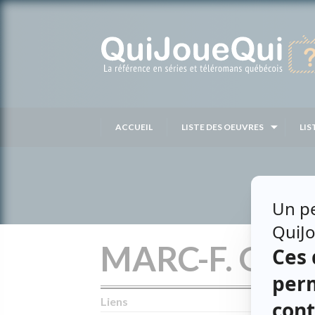
Passer
au
contenu
ACCUEIL
LISTE DES OEUVRES
LIS
MARC-F. GÉL
Liens