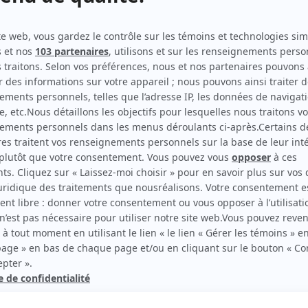
Maman chérie
Auteur
Les Anglais sont arrivés
Auteur
Chère Isabelle
Auteur
Flip et compagnie
Auteur
Margo, Les nuits d'Arabesque et Les cuisines
Auteur
Picolo II
Auteur
rd Therrien carbure à son petit écran. Celui qu’on surnomme parfois «l’encyclopédie 
1996 à 2001. Sa spécialité: la télé québécoise. On peut l’entendre régulièrement