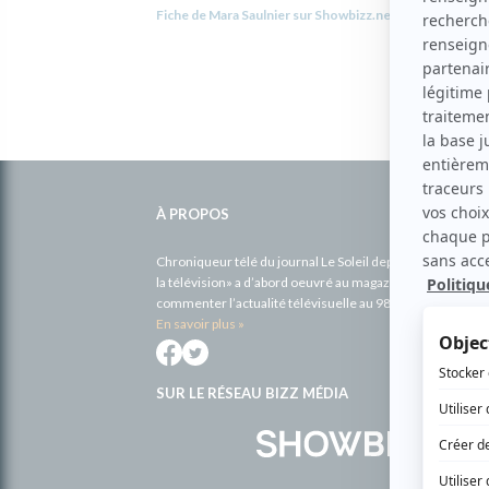
Fiche de Mara Saulnier sur Showbizz.net
Informations
complémentaires
À PROPOS
Chroniqueur télé du journal Le Soleil depuis 2001, Richa
la télévision» a d’abord oeuvré au magazine TV Hebdo de 
commenter l’actualité télévisuelle au 98,5.
En savoir plus »
SUR LE RÉSEAU BIZZ MÉDIA