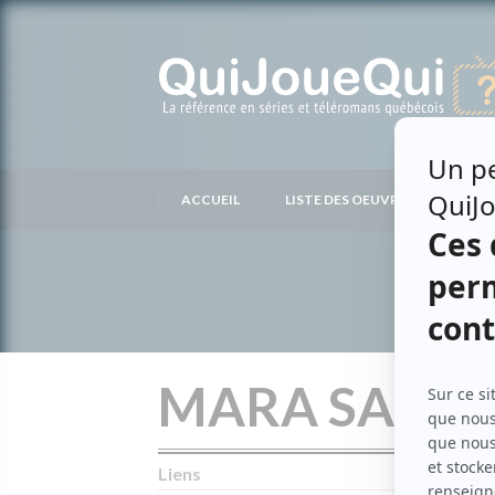
Passer
au
contenu
ACCUEIL
LISTE DES OEUVRES
LIS
MARA SAULN
Liens