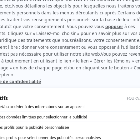
Bedaine
(
Julie en 1983
)
rd Therrien carbure à son petit écran. Celui qu’on surnomme parfois «l’encyclopédie 
1996 à 2001. Sa spécialité: la télé québécoise. On peut l’entendre régulièrement