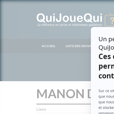
Passer
au
contenu
ACCUEIL
LISTE DES OEUVRES
LIS
MANON DUB
Liens