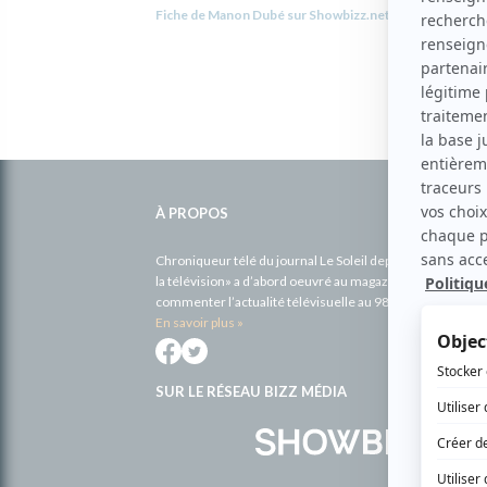
Fiche de Manon Dubé sur Showbizz.net
Informations
complémentaires
À PROPOS
Chroniqueur télé du journal Le Soleil depuis 2001, Richa
la télévision» a d’abord oeuvré au magazine TV Hebdo de 
commenter l’actualité télévisuelle au 98,5.
En savoir plus »
SUR LE RÉSEAU BIZZ MÉDIA