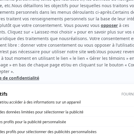
Jeunes en liberté
(
Rôle inconnu
)
rd Therrien carbure à son petit écran. Celui qu’on surnomme parfois «l’encyclopédie 
1996 à 2001. Sa spécialité: la télé québécoise. On peut l’entendre régulièrement