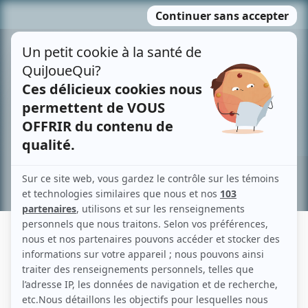
Passer
MENU
au
contenu
Recherche avancée »
MALIK GERVAIS-AUBOURG