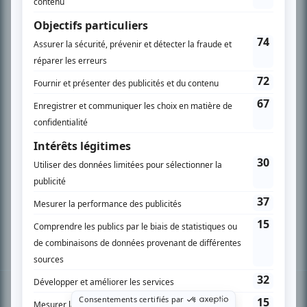
PLAN DU SITE
Accueil
Liste des oeuvres
Liste des comédiens
Recherche avancée
À propos
Nous contacter
Termes et conditions
Politique de confidentialité
Gestion du consentement