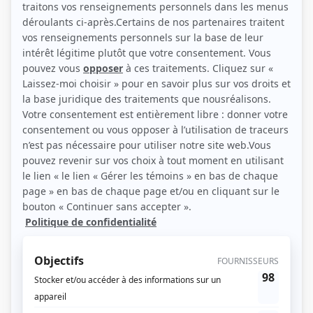
(Source: Shanda Pall / Maxime Tremblay)
Liens
Fiche de Malik Gervais-Aubourg sur Showbizz.net
Personnages
Avant le crash
(
Henri
2025
)