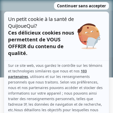
Passer
MENU
au
contenu
Recherche avancée »
MAGGIE LEIGH
Liens
Fiche de Maggie Leigh sur Showbizz.net