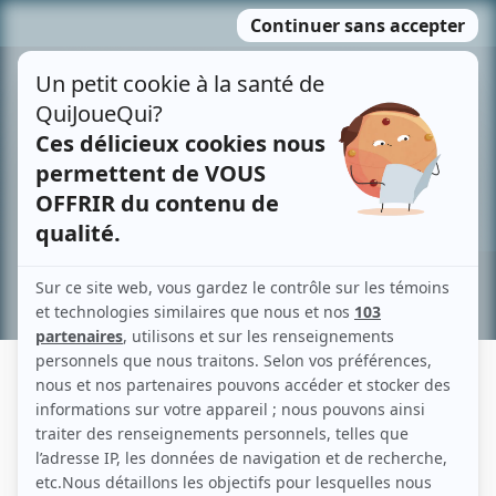
Passer
MENU
au
contenu
Recherche avancée »
MAËL DAVAN-SOULAS
Liens
Fiche de Maël Davan-Soulas sur Showbizz.net