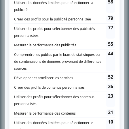
Chroniqueur télé du journal Le Soleil depuis 2001, Richard Therrien carbure à
son petit écran. Celui qu’on surnomme parfois «l’encyclopédie de la
télévision» a d’abord oeuvré au magazine TV Hebdo de 1996 à 2001. Sa
spécialité: la télé québécoise. On peut l’entendre régulièrement commenter
l’actualité télévisuelle au 98,5.
En savoir plus »
SUR LE RÉSEAU BIZZ MÉDIA
PLAN DU SITE
Accueil
Liste des oeuvres
Liste des comédiens
Recherche avancée