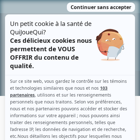
Passer
MENU
au
contenu
Recherche avancée »
MADELEINE ARSENAULT
Liens
Fiche de Madeleine Arsenault sur Showbizz.net