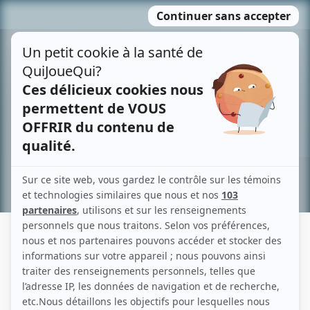
Passer
MENU
au
contenu
Recherche avancée »
LUC MICHAUD
Liens
Fiche de Luc Michaud sur Showbizz.net