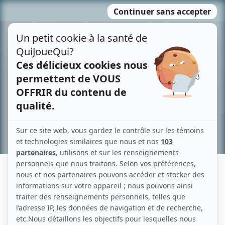
Passer
MENU
au
contenu
Recherche avancée »
LOUISE BOISVERT
Liens
Fiche de Louise Boisvert sur Showbizz.net