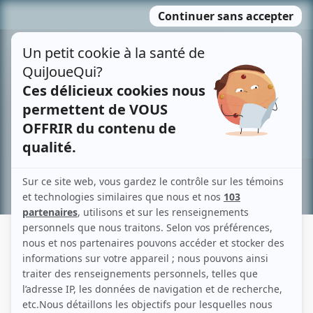
Passer
MENU
au
contenu
Recherche avancée »
LOUISE BELIN
Liens
Fiche de Louise Belin sur Showbizz.net