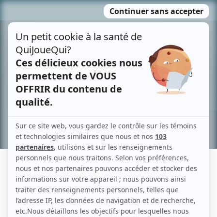
Passer
MENU
au
contenu
Recherche avancée »
LOUIS VILLENEUVE
Liens
Fiche de Louis Villeneuve sur Showbizz.net