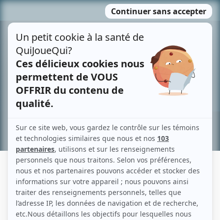
Passer
MENU
au
contenu
Recherche avancée »
LOUIS GAGNÉ
Liens
Fiche de Louis Gagné sur Showbizz.net