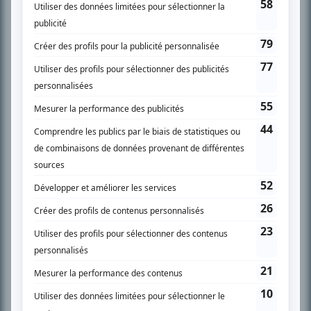
Chroniqueur télé du journal Le Soleil depuis 2001, Richard Therrien carbure à
son petit écran. Celui qu’on surnomme parfois «l’encyclopédie de la
télévision» a d’abord oeuvré au magazine TV Hebdo de 1996 à 2001. Sa
spécialité: la télé québécoise. On peut l’entendre régulièrement commenter
l’actualité télévisuelle au 98,5.
En savoir plus »
SUR LE RÉSEAU BIZZ MÉDIA
PLAN DU SITE
Accueil
Liste des oeuvres
Liste des comédiens
Recherche avancée