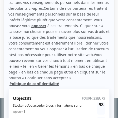
Personnages
À la ferme de Zénon
(
Voix de Zoumba
)
Une voix en or
(
Batteur
)
Autres contributions
À la ferme de Zénon
Musicien
Informations
complémentaires
À PROPOS