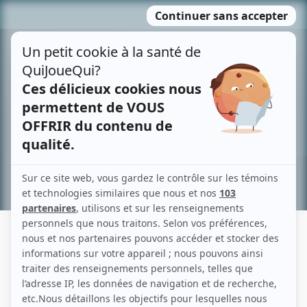
Passer
MENU
au
contenu
Recherche avancée »
LOU BABIN
Liens
Fiche de Lou Babin sur Showbizz.net