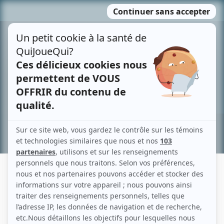
Passer
MENU
au
contenu
Recherche avancée »
LORETTE LEBLANC
Liens
Fiche de Lorette Leblanc sur Showbizz.net