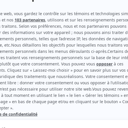
STAT
(
Jean Héneault
2023
)
Sur-Vie
(
Technicien
)
District 31
(
Témoin
2020
)
Mes petits malheurs
(
Frère de Jeffy
)
Ruptures
(
Sergent-détective Lampron
2017
)
rd Therrien carbure à son petit écran. Celui qu’on surnomme parfois «l’encyclopédie 
1996 à 2001. Sa spécialité: la télé québécoise. On peut l’entendre régulièrement