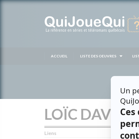
Passer
au
contenu
ACCUEIL
LISTE DES OEUVRES
LIS
LOÏC DAVID
Liens