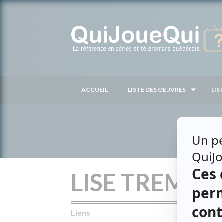
Passer
au
contenu
ACCUEIL
LISTE DES OEUVRES
LIS
LISE TREMBL
Liens