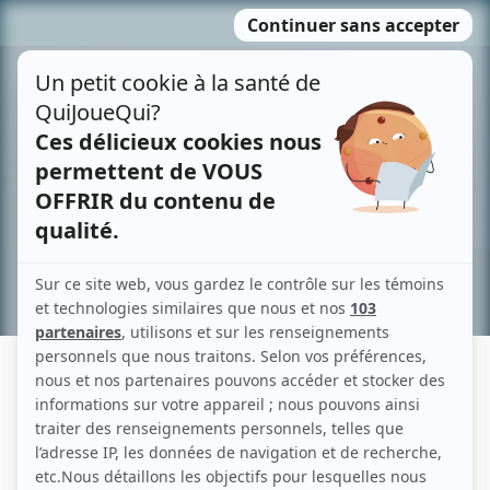
Passer
MENU
au
contenu
Recherche avancée »
LINDA CYR
Liens
Fiche de Linda Cyr sur Showbizz.net