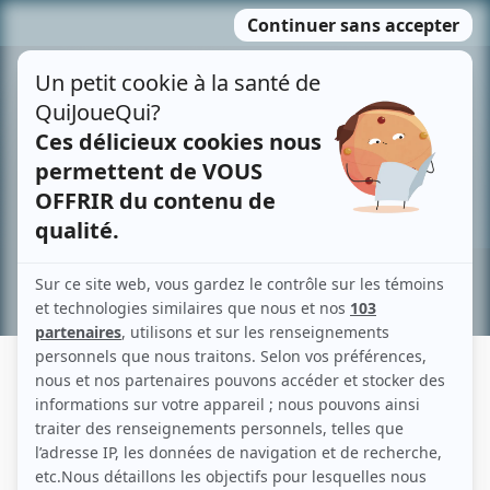
Passer
MENU
au
contenu
Recherche avancée »
LINA BLAIS
Liens
Fiche de Lina Blais sur Showbizz.net