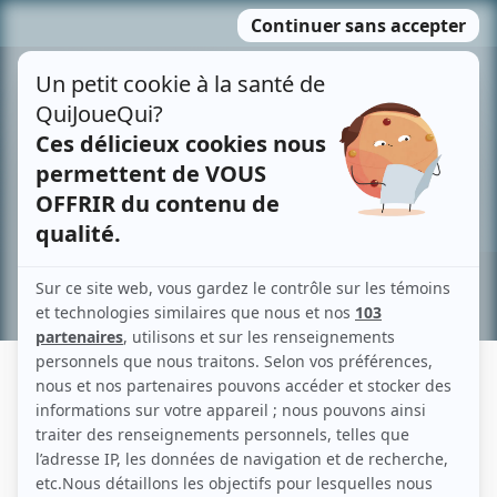
Passer
MENU
au
contenu
Recherche avancée »
LÉO ALBRECHT
Liens
Fiche de Léo Albrecht sur Showbizz.net