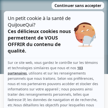
Passer
MENU
au
contenu
Recherche avancée »
LAWRENCE S. MIRKIN
Liens
Fiche de Lawrence S. Mirkin sur Showbizz.net