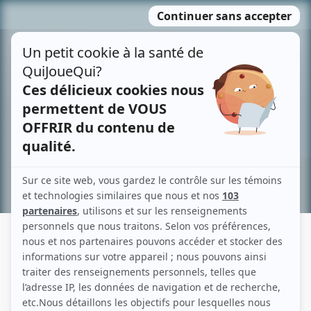
Passer
MENU
au
contenu
Recherche avancée »
LAWRENCE BAYNE
Liens
Fiche de Lawrence Bayne sur Showbizz.net