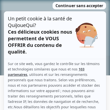
Passer
MENU
au
contenu
Recherche avancée »
LAURIER LAPIERRE
Liens
Fiche de Laurier Lapierre sur Showbizz.net