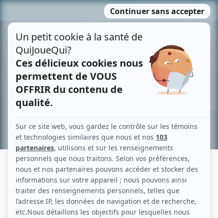
Passer
MENU
au
contenu
Recherche avancée »
LAURENCE DESCHÊNES-TREMBLAY
Liens
Fiche de Laurence Deschênes-Tremblay sur Showbizz.net