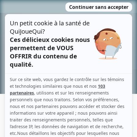
Passer
MENU
au
contenu
Recherche avancée »
LAURENCE BOILEAU
Liens
Fiche de Laurence Boileau sur Showbizz.net