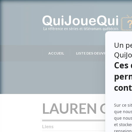
Passer
au
contenu
ACCUEIL
LISTE DES OEUVRES
LIS
LAUREN GRA
Liens