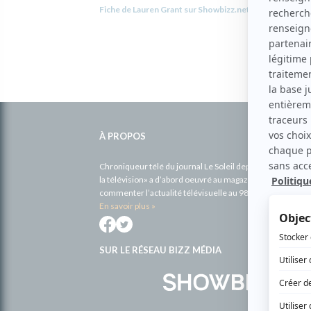
Fiche de Lauren Grant sur Showbizz.net
Informations
complémentaires
À PROPOS
Chroniqueur télé du journal Le Soleil depuis 2001, Richa
la télévision» a d’abord oeuvré au magazine TV Hebdo de 
commenter l’actualité télévisuelle au 98,5.
En savoir plus »
SUR LE RÉSEAU BIZZ MÉDIA