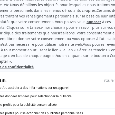
The Sticky
Productrice exécutive
rd Therrien carbure à son petit écran. Celui qu’on surnomme parfois «l’encyclopédie 
1996 à 2001. Sa spécialité: la télé québécoise. On peut l’entendre régulièrement