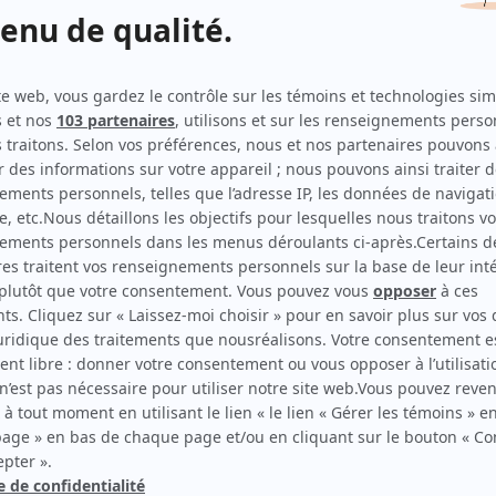
Belle époque
(
Alice Avellano
)