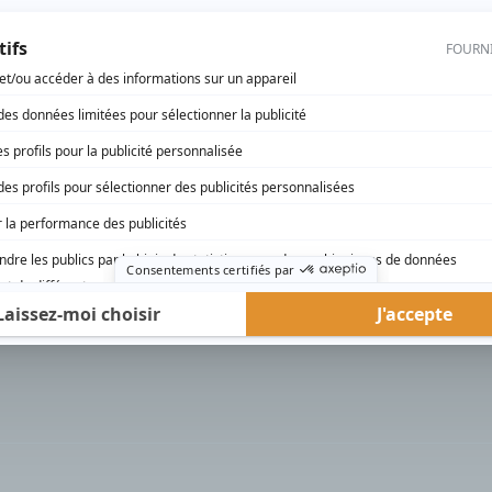
rd Therrien carbure à son petit écran. Celui qu’on surnomme parfois «l’encyclopédie 
1996 à 2001. Sa spécialité: la télé québécoise. On peut l’entendre régulièrement