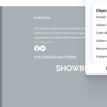
Informations
complémentaires
À PROPOS
Chroniqueur télé du journal Le Soleil depuis 2001, Richa
la télévision» a d’abord oeuvré au magazine TV Hebdo de 
commenter l’actualité télévisuelle au 98,5.
En savoir plus »
SUR LE RÉSEAU BIZZ MÉDIA