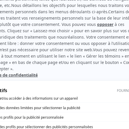
Sioui-Bacon, Les
Auteur
rd Therrien carbure à son petit écran. Celui qu’on surnomme parfois «l’encyclopédie 
1996 à 2001. Sa spécialité: la télé québécoise. On peut l’entendre régulièrement