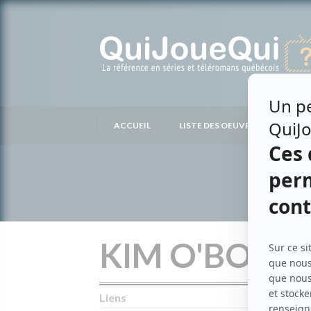
Passer
au
contenu
ACCUEIL
LISTE DES OEUVRES
LIS
KIM O'BOMS
Liens