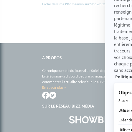
Fiche de Kim O'Bomsawin sur Showbizz.net
Informations
complémentaires
À PROPOS
Chroniqueur télé du journal Le Soleil depuis 2001, Richa
la télévision» a d’abord oeuvré au magazine TV Hebdo de 
commenter l’actualité télévisuelle au 98,5.
En savoir plus »
SUR LE RÉSEAU BIZZ MÉDIA