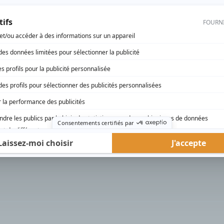
rd Therrien carbure à son petit écran. Celui qu’on surnomme parfois «l’encyclopédie 
1996 à 2001. Sa spécialité: la télé québécoise. On peut l’entendre régulièrement