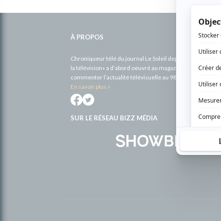
Informations
complémentaires
À PROPOS
Chroniqueur télé du journal Le Soleil depuis 2001, Richa
la télévision» a d’abord oeuvré au magazine TV Hebdo de 
commenter l’actualité télévisuelle au 98,5.
En savoir plus »
SUR LE RÉSEAU BIZZ MÉDIA