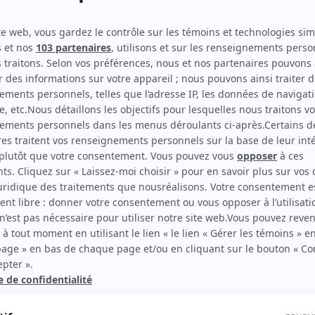
Béliveau
(
Toe Blake
)
Il Duce Canadese – Le Mussolini canadien
(
Livreur de
farine et annonceur au camp
)
Vice versa (Student Bodies)
(
V.F. Potto
)
Virginie
(
Dominique Patry
1996
)
rd Therrien carbure à son petit écran. Celui qu’on surnomme parfois «l’encyclopédie 
1996 à 2001. Sa spécialité: la télé québécoise. On peut l’entendre régulièrement