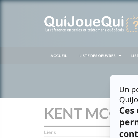
Passer
au
contenu
ACCUEIL
LISTE DES OEUVRES
LIS
KENT MCQU
Liens