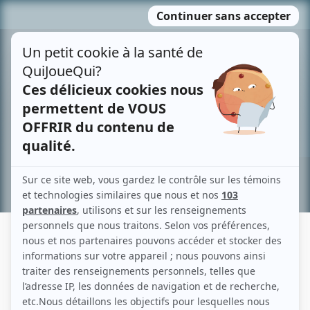
Passer
MENU
au
contenu
Recherche avancée »
KENNETH CULLEY
Liens
Fiche de Kenneth Culley sur Showbizz.net