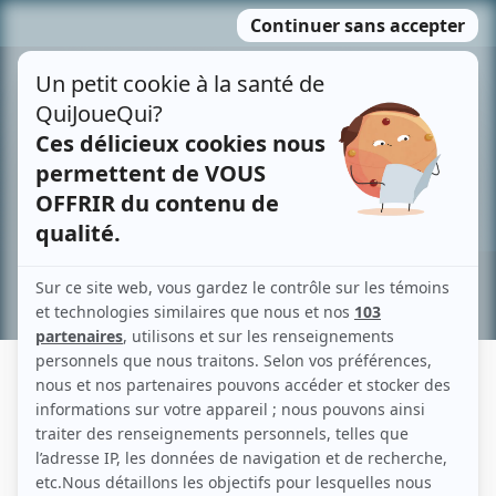
Passer
MENU
au
contenu
Recherche avancée »
KATY ALLEN
Liens
Fiche de Katy Allen sur Showbizz.net