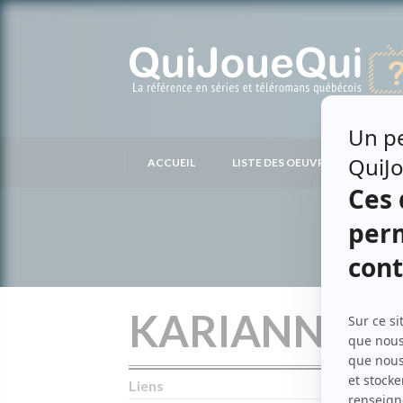
Passer
au
contenu
ACCUEIL
LISTE DES OEUVRES
LIS
KARIANNE L
Liens