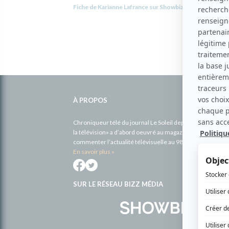
Fiche de Karianne Lafrance sur Showbizz.net
Informations
complémentaires
À PROPOS
Chroniqueur télé du journal Le Soleil depuis 2001, Richa
la télévision» a d’abord oeuvré au magazine TV Hebdo de 
commenter l’actualité télévisuelle au 98,5.
En savoir plus »
SUR LE RÉSEAU BIZZ MÉDIA