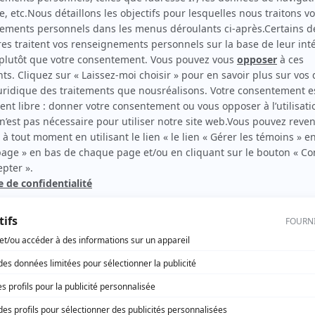
Virginie
(
Annabelle Pearson
)
rd Therrien carbure à son petit écran. Celui qu’on surnomme parfois «l’encyclopédie 
1996 à 2001. Sa spécialité: la télé québécoise. On peut l’entendre régulièrement