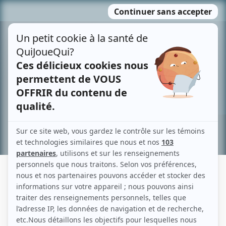
Passer
MENU
au
contenu
Recherche avancée »
KAREN TANNER
Liens
Fiche de Karen Tanner sur Showbizz.net