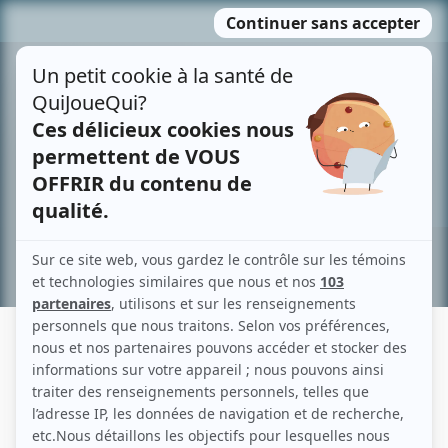
Passer
MENU
au
contenu
Recherche avancée »
JUSTIN LOUIS
Liens
Fiche de Justin Louis sur Showbizz.net