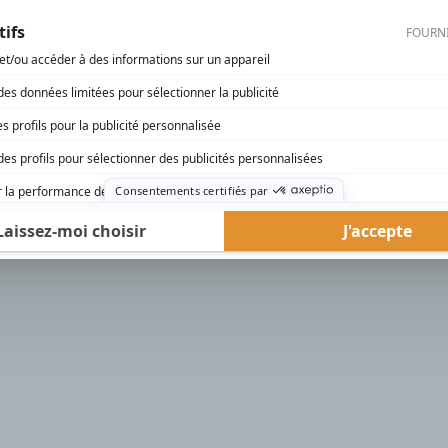
rd Therrien carbure à son petit écran. Celui qu’on surnomme parfois «l’encyclopédie 
1996 à 2001. Sa spécialité: la télé québécoise. On peut l’entendre régulièrement