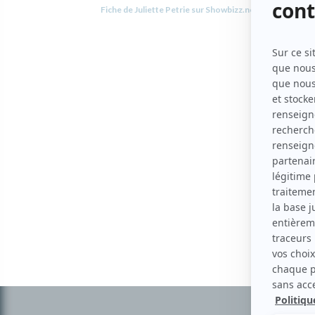
Fiche de Juliette Petrie sur Showbizz.net
Informations
complémentaires