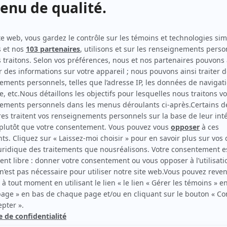
Terre des jeux
(
Grand-mère de Pierre
)
Frédéric
(
Mme Latraverse
)
Féminin pluriel
(
Rôle inconnu
)
Chez Denise
(
Mme Lalancette
)
Scénario: Rose et Henri
(
Rose
)
Grand-papa
(
Céline
)
Chère Isabelle
(
Mère d'Isabelle
)
Quelle famille!
(
Mignonne
)
Au milieu de la course de notre vie
(
Rôle inconnu
)
Le petit monde du Père Gédéon
(
Amélie Plouffe
)
En haut de la pente douce
(
Amélie Chevalier
)