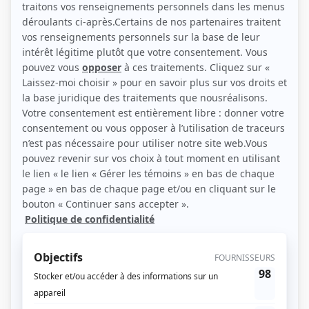
(Source: Cinoche.com / Patrick Lamarche)
Liens
Fiche de Juliette Aubé sur Showbizz.net
Personnages
L'oeil du cyclone
(
Emma Gagnon-Despatie
2023
-
)