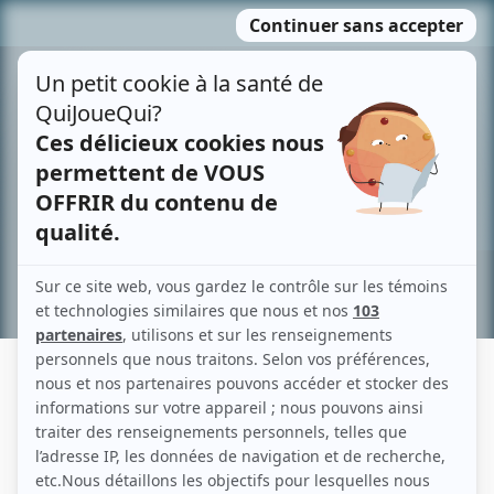
Passer
MENU
au
contenu
Recherche avancée »
JULIEN THIBEAULT
Liens
Fiche de Julien Thibeault sur Showbizz.net