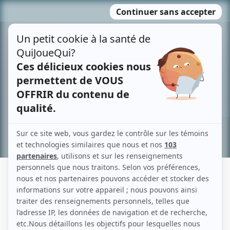
Passer
MENU
au
contenu
Recherche avancée »
JULIEN MINEAU
Liens
Fiche de Julien Mineau sur Showbizz.net