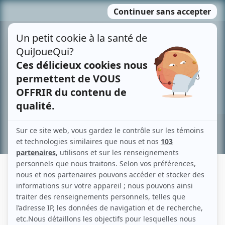
Passer
MENU
au
contenu
Recherche avancée »
JULIAN ROSALES-PÉPIN
Liens
Fiche de Julian Rosales-Pépin sur Showbizz.net