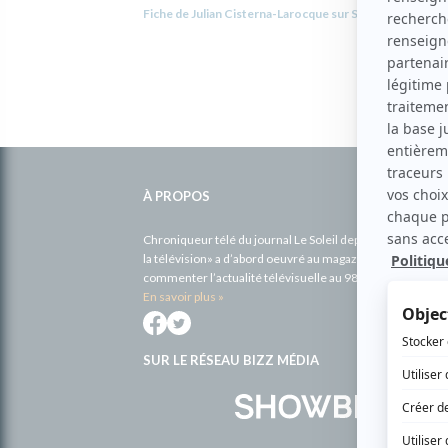
Fiche de Julian Cisterna-Larocque sur Showbizz.net
Informations
complémentaires
À PROPOS
Chroniqueur télé du journal Le Soleil depuis 2001, Richa
la télévision» a d’abord oeuvré au magazine TV Hebdo de 
commenter l’actualité télévisuelle au 98,5.
En savoir plus »
SUR LE RÉSEAU BIZZ MÉDIA