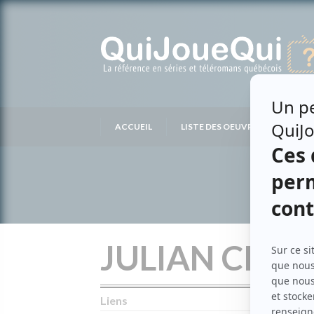
Passer
au
contenu
ACCUEIL
LISTE DES OEUVRES
LIS
JULIAN CIS
Liens