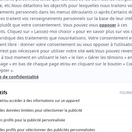
Le mot de la fin: Le serment
(
Christian, jeune
)
rd Therrien carbure à son petit écran. Celui qu’on surnomme parfois «l’encyclopédie 
1996 à 2001. Sa spécialité: la télé québécoise. On peut l’entendre régulièrement